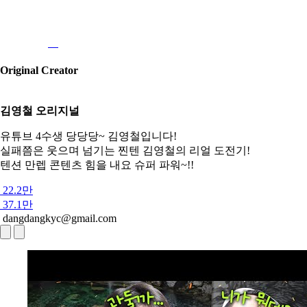
Original Creator
김영철 오리지널
유튜브 4수생 당당당~ 김영철입니다!
실패쯤은 웃으며 넘기는 찐텐 김영철의 리얼 도전기!
텐션 만렙 콘텐츠 힘을 내요 슈퍼 파워~!!
22.2만
37.1만
dangdangkyc@gmail.com