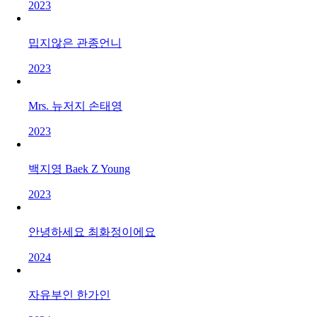
2023
밉지않은 관종언니
2023
Mrs. 뉴저지 손태영
2023
백지영 Baek Z Young
2023
안녕하세요 최화정이에요
2024
자유부인 한가인