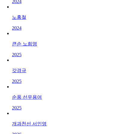
2024
노홍철
2024
큰손 노희영
2025
갓경규
2025
순풍 선우용여
2025
개과천선 서인영