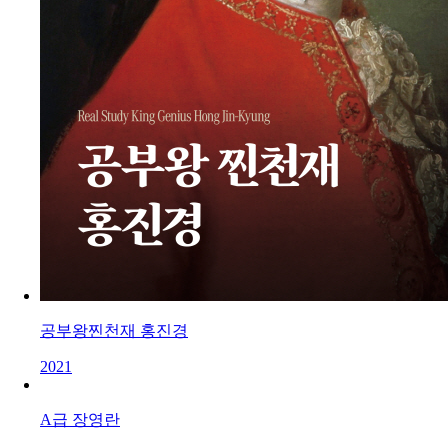
공부왕찐천재 홍진경
2021
A급 장영란